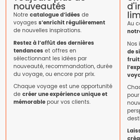
nouveautés
d'
lim
Notre
catalogue d’idées
de
voyages
s’enrichit régulièrement
Au c
de nouvelles inspirations.
notr
Restez à l’affût des dernières
Nos 
tendances
et offres en
de s
sélectionnant les idées par
frui
nouveauté, recommandation, durée
l’ex
du voyage, ou encore par prix.
voy
Chaque voyage est une opportunité
Chaq
de
créer une expérience unique et
pour 
mémorable
pour vos clients.
nouv
pers
dest
Lais
créa