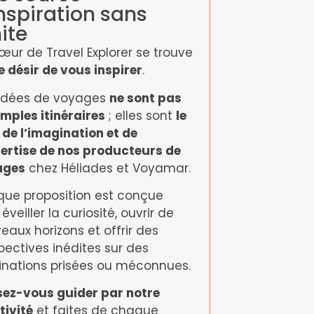
inspiration sans
ite
œur de Travel Explorer se trouve
e désir de vous inspirer
.
idées de voyages
ne sont pas
imples itinéraires
; elles sont
le
t de l’imagination et de
pertise de nos producteurs de
ages
chez Héliades et Voyamar.
ue proposition est conçue
éveiller la curiosité, ouvrir de
eaux horizons et offrir des
pectives inédites sur des
inations prisées ou méconnues.
sez-vous guider par notre
tivité
et faites de chaque