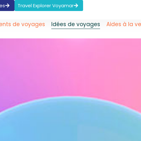
des
Travel Explorer Voyamar
ents de voyages
Idées de voyages
Aides à la v