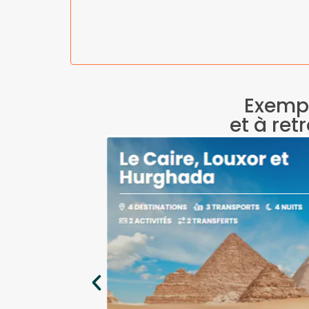
Exempl
et à ret