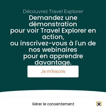
Découvrez Travel Explorer
Demandez une
démonstration
pour voir Travel Explorer en
action,
ou inscrivez-vous à l'un de
nos webinaires
pour en apprendre
davantage.
Je m'inscris
Gérer le consentement