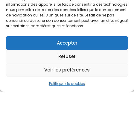
Chiapas
informations des appareils. Le fait de consentir à ces technologies
nous permettra de traiter des données telles que le comportement
de navigation ou les ID uniques sur ce site. Le fait de ne pas
consentir ou de retirer son consentement peut avoir un effet négatif
sur certaines caractéristiques et fonctions.
Accepter
Refuser
Voir les préférences
Politique de cookies
Un voyage où chaque journée est une carte
postale…
Tulum
, ses temples mayas perchés au-
dessus de la mer turquoise.