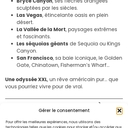
Bryce Canyon
, ses flèches orangées
sculptées par les siècles.
Las Vegas
, étincelante oasis en plein
désert.
La Vallée de la Mort
, paysages extrêmes
et fascinants.
Les séquoias géants
de Sequoia ou Kings
Canyon.
San Francisco
, sa baie iconique, le Golden
Gate, Chinatown, Fisherman’s Wharf…
Une odyssée XXL
, un rêve américain pur… que
vous pourriez vivre pour de vrai.
CIRCUIT BALADE YUCATÈQUE
Gérer le consentement
– 8J/7N - Un condensé
magique du Yucatán et du
Pour offrir les meilleures expériences, nous utilisons des
technologies telles que les cookies pour stocker et/ou accéder aux